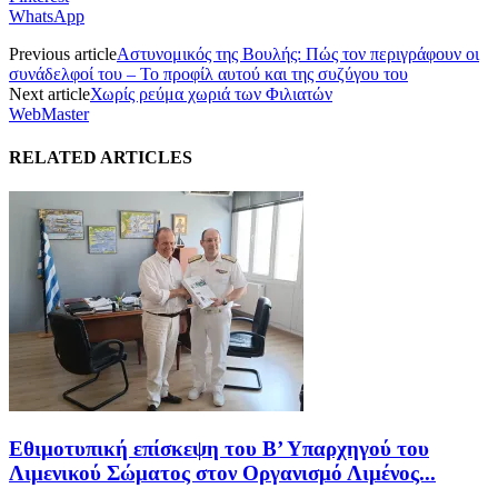
WhatsApp
Previous article
Αστυνομικός της Βουλής: Πώς τον περιγράφουν οι
συνάδελφοί του – Το προφίλ αυτού και της συζύγου του
Next article
Χωρίς ρεύμα χωριά των Φιλιατών
WebMaster
RELATED ARTICLES
Εθιμοτυπική επίσκεψη του Β’ Υπαρχηγού του
Λιμενικού Σώματος στον Οργανισμό Λιμένος...