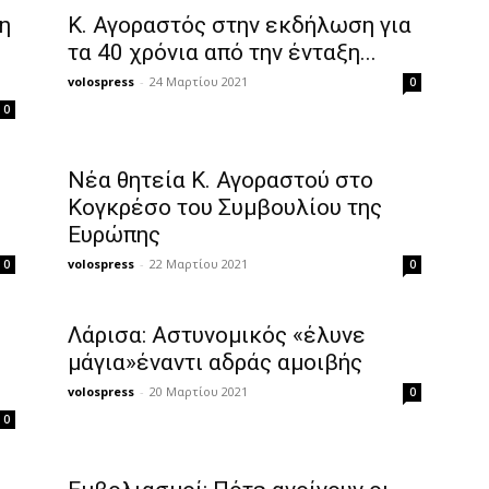
η
Κ. Αγοραστός στην εκδήλωση για
τα 40 χρόνια από την ένταξη...
volospress
-
24 Μαρτίου 2021
0
0
:
Νέα θητεία Κ. Αγοραστού στο
Κογκρέσο του Συμβουλίου της
Ευρώπης
volospress
-
22 Μαρτίου 2021
0
0
Λάρισα: Αστυνομικός «έλυνε
μάγια»έναντι αδράς αμοιβής
volospress
-
20 Μαρτίου 2021
0
0