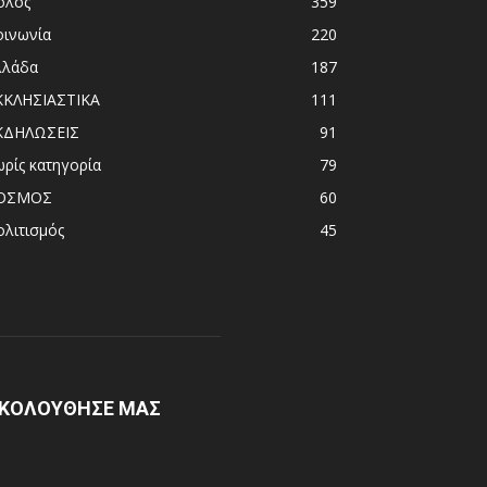
όλος
359
οινωνία
220
λλάδα
187
ΚΚΛΗΣΙΑΣΤΙΚΑ
111
ΚΔΗΛΩΣΕΙΣ
91
ωρίς κατηγορία
79
ΟΣΜΟΣ
60
ολιτισμός
45
ΚΟΛΟΥΘΗΣΕ ΜΑΣ