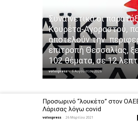
Συναινετικά οι παρατάξ
Κουρέτα-Αγοραστού, π
αποτελούν την περιφε
επιτροπή Θεσσαλίας, ξ
102 θέματα, σε 12 λεπτ
volospress
-
6 Αυγούστου 2026
Προσωρινό “λουκέτο” στον ΟΑΕ
Λάρισας λόγω covid
volospress
-
26 Μαρτίου 2021