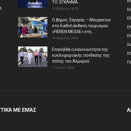
Β
ΤΟ ΕΓΚΛΗΜΑ...
α
19 Μαρτίου 2024
Κ
Ε
Ο Δήμος Ζαγοράς – Μουρεσίου
στη διεθνή έκθεση τουρισμού
Ε
«FIEREN MESSE» στη...
Ε
19 Μαρτίου 2024
Χ
Επανήλθε η κανονικότητα της
Κ
κυκλοφοριακής σύνδεσης της
πόλης του Αλμυρού
Π
7 Ιουνίου 2024
ΤΙΚΆ ΜΕ ΕΜΆΣ
Α