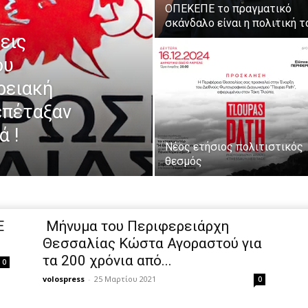
ΟΠΕΚΕΠΕ το πραγματικό
σκάνδαλο είναι η πολιτική τ
εις
ου
ρειακή
επέταξαν
ά !
Νέος ετήσιος πολιτιστικός
θεσμός
Ε
Μήνυμα του Περιφερειάρχη
Θεσσαλίας Κώστα Αγοραστού για
τα 200 χρόνια από...
0
volospress
-
25 Μαρτίου 2021
0