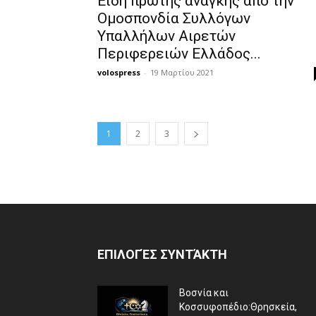
Είδη πρώτης ανάγκης από την
Ομοσπονδία Συλλόγων
Υπαλλήλων Αιρετών
Περιφερειών Ελλάδος...
volospress
-
19 Μαρτίου 2021
1
2
3
ΕΠΙΛΟΓΈΣ ΣΥΝΤΆΚΤΗ
Βοσνία και
Κοσσυφοπέδιο:Θρησκεία,