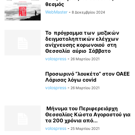
ΑΤΆΚΑ...ΚΙ ΕΠΊ ΤΌΠΟΥ
θεσμός
ΑΦΥΣΣΟΣ
ΒΌΛΟΣ
ΓΕΩΠΟΛΙΤΙΚΉ ΚΑΙ ΔΙΕΘΝΉΣ ΑΣΦΆΛΕΙΑ.
ΕΚΔΗΛΩΣΕΙΣ
ΕΚΚΛΗΣΙΑΣΤΙΚΑ
WebMaster
-
8 Δεκεμβρίου 2024
ΕΛΛΆΔΑ
ΕΡΓΑΣΙΑ
ΖΑΓΟΡΆ - ΜΟΎΡΕΣΙ
Η ΦΩΝΗ ΤΟΥ ΠΟΛΙΤΗ
Η ΦΩΤΟΓΡΑΦΙΑ ΤΗΣ ΗΜΕΡΑΣ
ΘΕΣΣΑΛΙΑ
ΘΡΗΣΚΕΊΑ
ΙΑΤΡΙΚΑ
Το πρόγραμμα των μαζικών
ΚΑΡΔΙΤΣΑ
ΚΟΣΜΟΣ
ΛΑΡΙΣΑ
ΜΑΓΝΗΣΙΑ
ΝΌΤΙΟ ΠΉΛΙΟ
δειγματοληπτικών ελέγχων
Ο ΒΟΛΟΣ ΣΗΜΕΡΑ
ΟΔΟΙΠΟΡΙΚΑ
ΠΉΛΙΟ
ΠΊΣΤΗ ΚΑΙ ΓΕΩΠΟΛΙΤΙΚΉ
ανίχνευσης κορωνοιού στη
Θεσσαλία αύριο Σάββατο
ΠΟΛΙΤΙΣΜΌΣ
ΡΉΓΑΣ ΦΕΡΑΊΟΣ
ΣΑΝ ΣΗΜΕΡΑ 20 ΧΡΟΝΙΑ ΠΡΙΝ...ΑΡΧΕΙΟ FDB PHOTO PRESS
volospress
-
ΣΚΙΆΘΟΣ
26 Μαρτίου 2021
ΣΚΌΠΕΛΟΣ
ΣΠΟΡ
ΤΑ ΝΈΑ
ΤΕΧΝΟΛΟΓΙΑ
ΤΕΧΝΟΛΟΓΙΑ
Προσωρινό “λουκέτο” στον ΟΑΕΕ
ΤΟ ΣΚΙΤΣΟ ΤΗΣ ΗΜΕΡΑΣ
ΧΩΡΊΣ ΚΑΤΗΓΟΡΊΑ
Λάρισας λόγω covid
volospress
-
26 Μαρτίου 2021
Μήνυμα του Περιφερειάρχη
Θεσσαλίας Κώστα Αγοραστού για
τα 200 χρόνια από...
volospress
-
25 Μαρτίου 2021