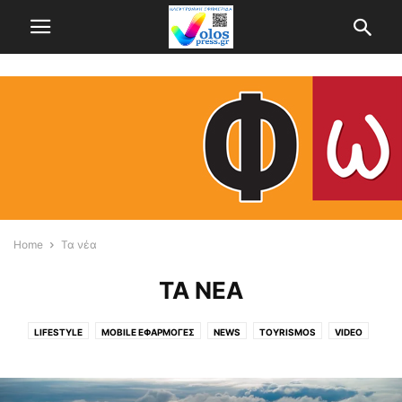
Home
Τα νέα
ΤΑ ΝΈΑ
LIFESTYLE
MOBILE ΕΦΑΡΜΟΓΈΣ
NEWS
TOYRISMOS
VIDEO
WEDDING & BAPTISM
ΆΓΡΙΑ
ΑΓΡΟΤΙΚΑ
ΑΓΡΟΤΙΚΆ
ΑΕΡΟΦΩΤΟΓΡΑΦΙΕΣ
ΑΘΗΝΑ
ΑΛΜΥΡΌΣ
ΑΛΌΝΝΗΣΟΣ
ΑΠΌΨΕΙΣ
ΑΤΆΚΑ...ΚΙ ΕΠΊ ΤΌΠΟΥ
ΑΦΥΣΣΟΣ
ΒΌΛΟΣ