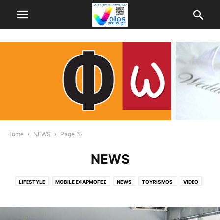
Home
NEWS
Page 67
NEWS
LIFESTYLE
MOBILE ΕΦΑΡΜΟΓΈΣ
NEWS
TOYRISMOS
VIDEO
WEDDING & BAPTISM
ΆΓΡΙΑ
ΑΓΡΟΤΙΚΆ
ΑΓΡΟΤΙΚΑ
ΑΕΡΟΦΩΤΟΓΡΑΦΙΕΣ
ΑΘΗΝΑ
ΑΛΜΥΡΌΣ
ΑΛΌΝΝΗΣΟΣ
ΑΠΌΨΕΙΣ
ΑΤΆΚΑ...ΚΙ ΕΠΊ ΤΌΠΟΥ
ΑΦΥΣΣΟΣ
ΒΌΛΟΣ