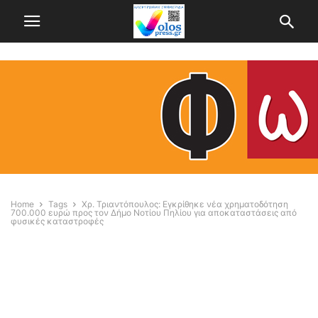
Home
Tags
Χρ. Τριαντόπουλος: Εγκρίθηκε νέα χρηματοδότηση
700.000 ευρώ προς τον Δήμο Νοτίου Πηλίου για αποκαταστάσεις από
φυσικές καταστροφές