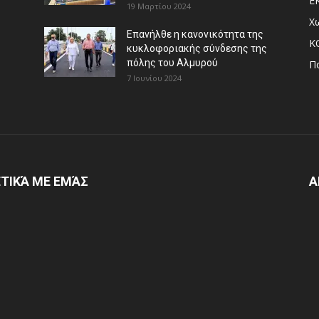
Ε
19 Μαρτίου 2024
Χ
Επανήλθε η κανονικότητα της
Κ
κυκλοφοριακής σύνδεσης της
πόλης του Αλμυρού
Π
7 Ιουνίου 2024
ΤΙΚΆ ΜΕ ΕΜΆΣ
Α