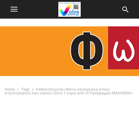
Home
Tags
Α.Μεϊκόπουλος:«Μόνο υποσχέσεις στους
κτηνοτρόφους των νησιών.Ούτε 1 ευρώ από το Πρόγραμμα ΑΜΑΛΘΕΙΑ»