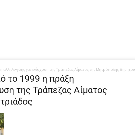
ξη αλληλεγγύης για ενίσχυση της Τράπεζας Αίματος της Μητρόπολης Δημητρ
πό το 1999 η πράξη
χυση της Τράπεζας Αίματος
τριάδος