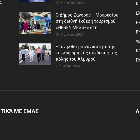
α
19 Μαρτίου 2024
Κ
Ε
Ο Δήμος Ζαγοράς – Μουρεσίου
στη διεθνή έκθεση τουρισμού
Ε
«FIEREN MESSE» στη...
Ε
19 Μαρτίου 2024
Χ
Επανήλθε η κανονικότητα της
Κ
κυκλοφοριακής σύνδεσης της
πόλης του Αλμυρού
Π
7 Ιουνίου 2024
ΤΙΚΆ ΜΕ ΕΜΆΣ
Α