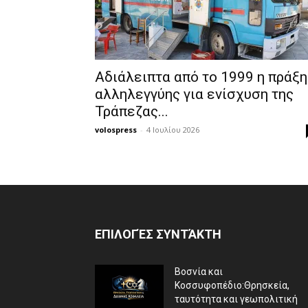
Αδιάλειπτα από το 1999 η πράξη
αλληλεγγύης για ενίσχυση της
Τράπεζας...
volospress
-
4 Ιουλίου 2026
ΕΠΙΛΟΓΈΣ ΣΥΝΤΆΚΤΗ
Βοσνία και
Κοσσυφοπέδιο:Θρησκεία,
ταυτότητα και γεωπολιτική