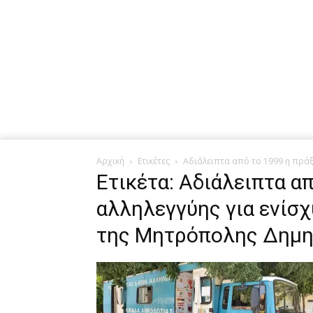
Αρχική
Ετικέτες
Αδιάλειπτα από το 1999 η πρά
Ετικέτα: Αδιάλειπτα α
αλληλεγγύης για ενίσ
της Μητρόπολης Δημη