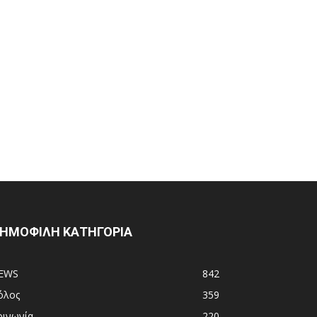
ΗΜΟΦΙΛΗ ΚΑΤΗΓΟΡΙΑ
EWS
842
όλος
359
οινωνία
220