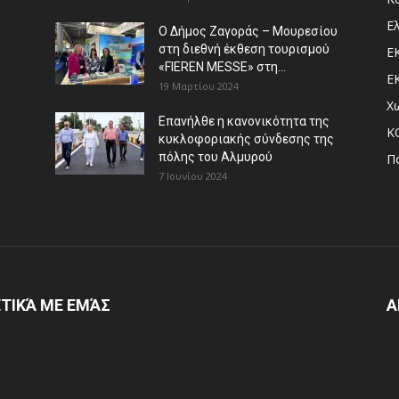
Ε
Ο Δήμος Ζαγοράς – Μουρεσίου
στη διεθνή έκθεση τουρισμού
Ε
«FIEREN MESSE» στη...
Ε
19 Μαρτίου 2024
Χ
Επανήλθε η κανονικότητα της
Κ
κυκλοφοριακής σύνδεσης της
πόλης του Αλμυρού
Π
7 Ιουνίου 2024
ΤΙΚΆ ΜΕ ΕΜΆΣ
Α