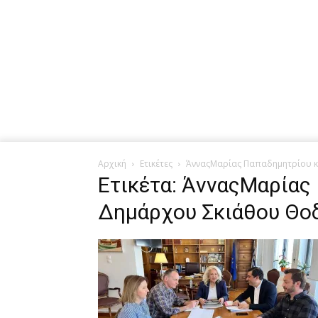
Αρχική
Ετικέτες
ΆνναςΜαρίας Παπαδημητρίου κ
Ετικέτα: ΆνναςΜαρίας
Δημάρχου Σκιάθου Θο