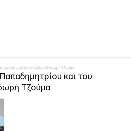
αι του Δημάρχου Σκιάθου Θοδωρή Τζούμα
 Παπαδημητρίου και του
δωρή Τζούμα