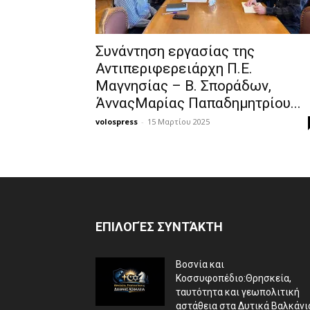
Συνάντηση εργασίας της
Αντιπεριφερειάρχη Π.Ε.
Μαγνησίας – Β. Σποράδων,
ΆνναςΜαρίας Παπαδημητρίου...
volospress
-
15 Μαρτίου 2025
ΕΠΙΛΟΓΈΣ ΣΥΝΤΆΚΤΗ
Βοσνία και
Κοσσυφοπέδιο:Θρησκεία,
ταυτότητα και γεωπολιτική
αστάθεια στα Δυτικά Βαλκάνι