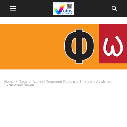
Home
Tags
Ανοικτό Τουρνουά Rapid και Blitz στην Ακαδημία
Σκακιστών Βόλου