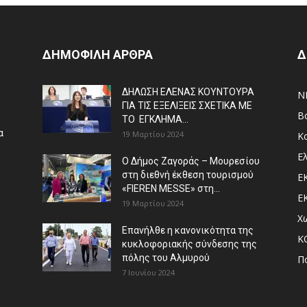
ΔΗΜΟΦΙΛΗ ΑΡΘΡΑ
Δ
ΔΗΛΩΣΗ ΕΛΕΝΑΣ ΚΟΥΝΤΟΥΡΑ
N
ΓΙΑ ΤΙΣ ΕΞΕΛΙΞΕΙΣ ΣΧΕΤΙΚΑ ΜΕ
Β
ΤΟ ΕΓΚΛΗΜΑ...
α
19 Μαρτίου 2024
Κ
Ε
Ο Δήμος Ζαγοράς – Μουρεσίου
στη διεθνή έκθεση τουρισμού
Ε
«FIEREN MESSE» στη...
Ε
19 Μαρτίου 2024
Χ
Επανήλθε η κανονικότητα της
Κ
κυκλοφοριακής σύνδεσης της
πόλης του Αλμυρού
Π
7 Ιουνίου 2024