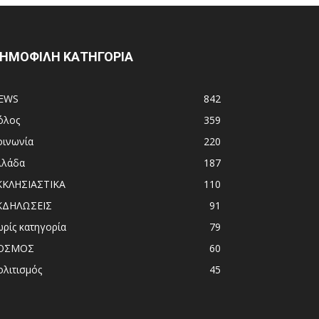
ΗΜΟΦΙΛΗ ΚΑΤΗΓΟΡΙΑ
EWS
842
όλος
359
οινωνία
220
λλάδα
187
ΚΚΛΗΣΙΑΣΤΙΚΑ
110
ΚΔΗΛΩΣΕΙΣ
91
ωρίς κατηγορία
79
ΟΣΜΟΣ
60
ολιτισμός
45