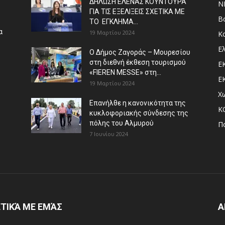
ΔΗΛΩΣΗ ΕΛΕΝΑΣ ΚΟΥΝΤΟΥΡΑ
N
ΓΙΑ ΤΙΣ ΕΞΕΛΙΞΕΙΣ ΣΧΕΤΙΚΑ ΜΕ
Β
ΤΟ ΕΓΚΛΗΜΑ...
α
19 Μαρτίου 2024
Κ
Ε
Ο Δήμος Ζαγοράς – Μουρεσίου
στη διεθνή έκθεση τουρισμού
Ε
«FIEREN MESSE» στη...
Ε
19 Μαρτίου 2024
Χ
Επανήλθε η κανονικότητα της
Κ
κυκλοφοριακής σύνδεσης της
πόλης του Αλμυρού
Π
7 Ιουνίου 2024
ΤΙΚΆ ΜΕ ΕΜΆΣ
Α