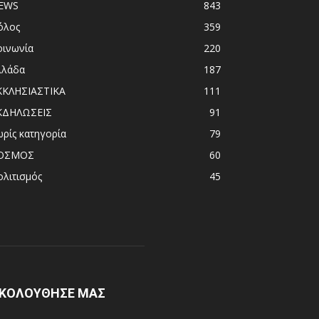
EWS
843
όλος
359
οινωνία
220
λλάδα
187
ΚΚΛΗΣΙΑΣΤΙΚΑ
111
ΚΔΗΛΩΣΕΙΣ
91
ωρίς κατηγορία
79
ΟΣΜΟΣ
60
ολιτισμός
45
ΚΟΛΟΥΘΗΣΕ ΜΑΣ