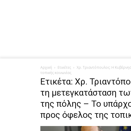
Αρχική
Ετικέτες
Χρ. Τριαντόπουλος: Η Κυβέρνησ
τοπικής κοινωνίας
Ετικέτα: Χρ. Τριαντόπ
τη μετεγκατάσταση τω
της πόλης – Το υπάρχο
προς όφελος της τοπι