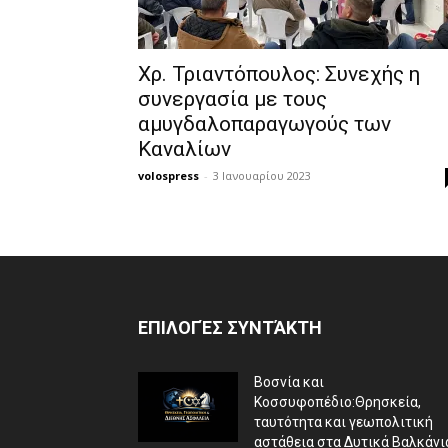
Χρ. Τριαντόπουλος: Συνεχής η
συνεργασία με τους
αμυγδαλοπαραγωγούς των
Καναλίων
volospress
-
3 Ιανουαρίου 2023
ΕΠΙΛΟΓΈΣ ΣΥΝΤΆΚΤΗ
Βοσνία και
Κοσσυφοπέδιο:Θρησκεία,
ταυτότητα και γεωπολιτική
αστάθεια στα Δυτικά Βαλκάνι