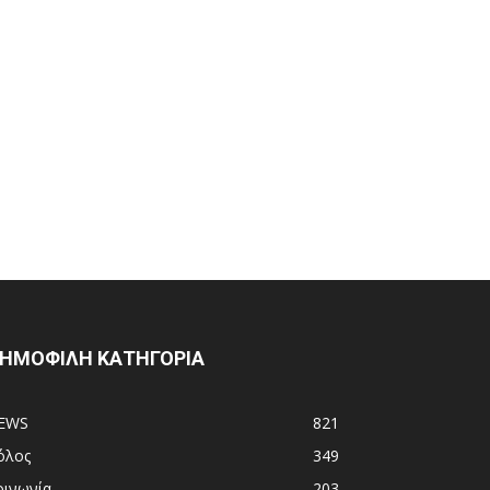
ΗΜΟΦΙΛΗ ΚΑΤΗΓΟΡΙΑ
EWS
821
όλος
349
οινωνία
203