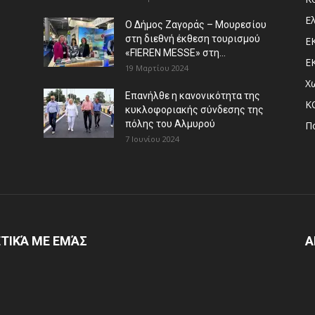
Ε
Ο Δήμος Ζαγοράς – Μουρεσίου
στη διεθνή έκθεση τουρισμού
Ε
«FIEREN MESSE» στη...
Ε
19 Μαρτίου 2024
Χ
Επανήλθε η κανονικότητα της
Κ
κυκλοφοριακής σύνδεσης της
πόλης του Αλμυρού
Π
7 Ιουνίου 2024
ΤΙΚΆ ΜΕ ΕΜΆΣ
Α