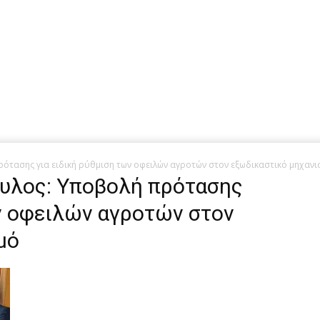
ότασης για ειδική ρύθμιση των οφειλών αγροτών στον εξωδικαστικό μηχανι
πουλος: Υποβολή πρότασης
ων οφειλών αγροτών στον
μό