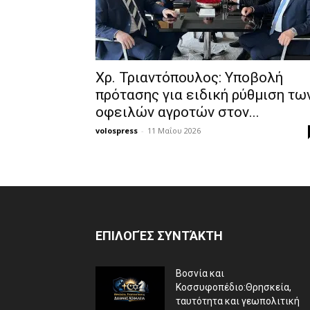
Χρ. Τριαντόπουλος: Υποβολή
πρότασης για ειδική ρύθμιση τω
οφειλών αγροτών στον...
volospress
-
11 Μαΐου 2026
ΕΠΙΛΟΓΈΣ ΣΥΝΤΆΚΤΗ
Βοσνία και
Κοσσυφοπέδιο:Θρησκεία,
ταυτότητα και γεωπολιτική