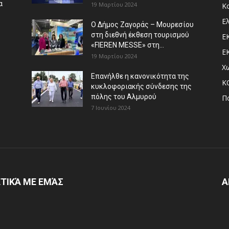
α
19 Μαρτίου 2024
Κ
Ε
Ο Δήμος Ζαγοράς – Μουρεσίου
στη διεθνή έκθεση τουρισμού
Ε
«FIEREN MESSE» στη...
Ε
19 Μαρτίου 2024
Χ
Επανήλθε η κανονικότητα της
Κ
κυκλοφοριακής σύνδεσης της
πόλης του Αλμυρού
Π
7 Ιουνίου 2024
ΤΙΚΆ ΜΕ ΕΜΆΣ
Α