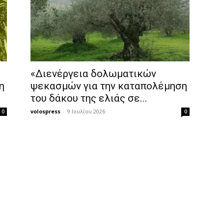
«Διενέργεια δολωματικών
η
ψεκασμών για την καταπολέμηση
του δάκου της ελιάς σε...
volospress
-
9 Ιουλίου 2026
0
0