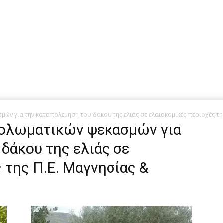
μών για την καταπολέμηση του δάκου της ελιάς σε ελαιοκομικές περιοχές τ
 δολωματικών ψεκασμών για
δάκου της ελιάς σε
 της Π.Ε. Μαγνησίας &