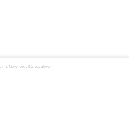
ης Π.Ε. Μαγνησίας & Σποράδων»