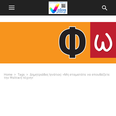
Home
Tags
Δημητριάδος Ιγνάτιος: «Μη σταματάτε να σπουδάζετε
την Ψαλτική τέχνη»