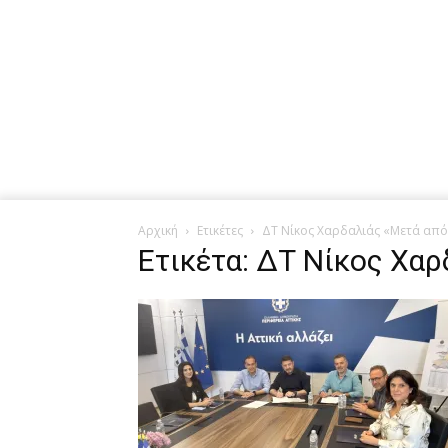
Αρχική
Ετικέτες
ΔΤ Νίκος Χαρδαλιάς «Μετά από
Ετικέτα: ΔΤ Νίκος Χαρ