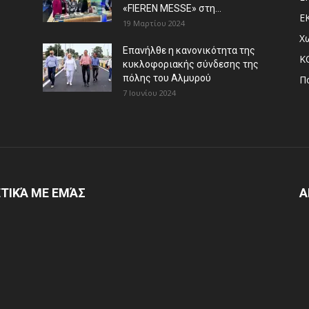
«FIEREN MESSE» στη...
Ε
19 Μαρτίου 2024
Χ
Επανήλθε η κανονικότητα της
Κ
κυκλοφοριακής σύνδεσης της
πόλης του Αλμυρού
Π
7 Ιουνίου 2024
ΤΙΚΆ ΜΕ ΕΜΆΣ
Α