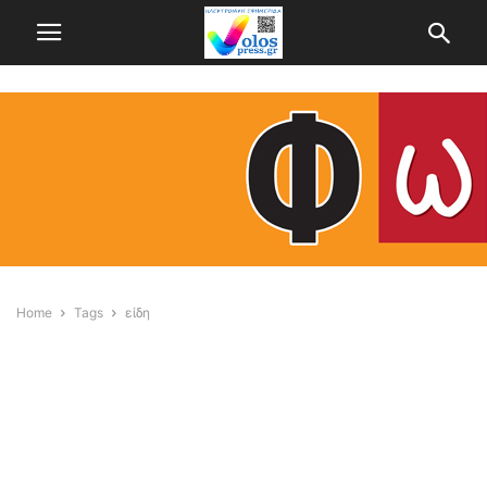
Home
Tags
είδη