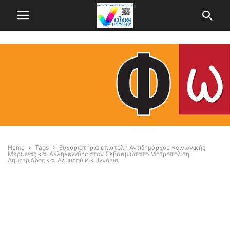
Home
Tags
Ευχαριστήρια επιστολή Αντιδημάρχου Κοινωνικής
Μέριμνας και Αλληλεγγύης στον Σεβασμιώτατο Μητροπολίτη
Δημητριάδος και Αλμυρού κ.κ. Ιγνάτιο