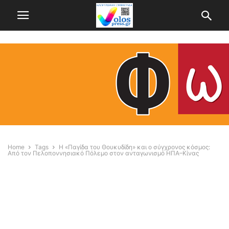
Home
Tags
Η «Παγίδα του Θουκυδίδη» και ο σύγχρονος κόσμος:
Από τον Πελοποννησιακό Πόλεμο στον ανταγωνισμό ΗΠΑ–Κίνας