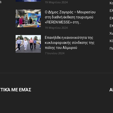
α
19 Μαρτίου 2024
Κ
Ε
Ο Δήμος Ζαγοράς – Μουρεσίου
στη διεθνή έκθεση τουρισμού
Ε
«FIEREN MESSE» στη...
Ε
19 Μαρτίου 2024
Χ
Επανήλθε η κανονικότητα της
Κ
κυκλοφοριακής σύνδεσης της
πόλης του Αλμυρού
Π
7 Ιουνίου 2024
ΤΙΚΆ ΜΕ ΕΜΆΣ
Α