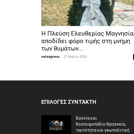
Η Πλεύση Ελευθερίας Μαγνησία
αποδίδει φόρο τιμής στη μνήμη
των θυμάτων...
volospress
-
27 Μαΐου 2026
ΕΠΙΛΟΓΈΣ ΣΥΝΤΆΚΤΗ
Βοσνία και
Κοσσυφοπέδιο:Θρησκεία,
ταυτότητα και γεωπολιτική