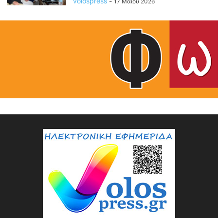
volospress
-
17 Μαΐου 2026