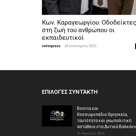
Κων. Καραγεωργίου: Οδοδείκτε
στη ζωή του ανθρώπου οι
εκπαιδευτικοί
volospress
-
29 Ιανουαρίου 2025
ΕΠΙΛΟΓΈΣ ΣΥΝΤΆΚΤΗ
Βοσνία και
Κοσσυφοπέδιο:Θρησκεία,
ταυτότητα και γεωπολιτική
αστάθεια στα Δυτικά Βαλκάνι
20 Απριλίου 2026