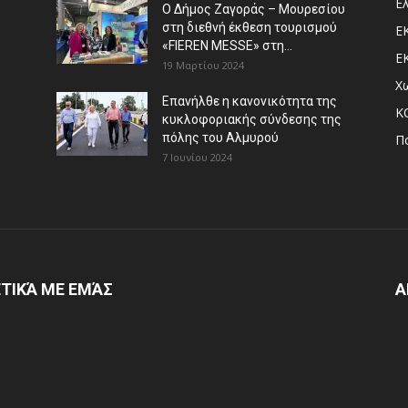
Ε
Ο Δήμος Ζαγοράς – Μουρεσίου
στη διεθνή έκθεση τουρισμού
Ε
«FIEREN MESSE» στη...
Ε
19 Μαρτίου 2024
Χ
Επανήλθε η κανονικότητα της
Κ
κυκλοφοριακής σύνδεσης της
πόλης του Αλμυρού
Π
7 Ιουνίου 2024
ΤΙΚΆ ΜΕ ΕΜΆΣ
Α