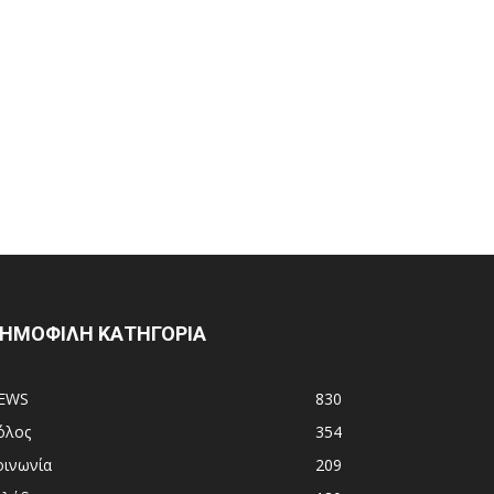
ΗΜΟΦΙΛΗ ΚΑΤΗΓΟΡΙΑ
EWS
830
όλος
354
οινωνία
209