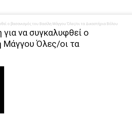
υφθεί ο βασανισμός του Βασίλη Μάγγου Όλες/οι τα Δικαστήρια Βόλου
η για να συγκαλυφθεί ο
η Μάγγου Όλες/οι τα