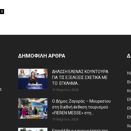
0
ΔΗΜΟΦΙΛΗ ΑΡΘΡΑ
Δ
ΔΗΛΩΣΗ ΕΛΕΝΑΣ ΚΟΥΝΤΟΥΡΑ
N
ΓΙΑ ΤΙΣ ΕΞΕΛΙΞΕΙΣ ΣΧΕΤΙΚΑ ΜΕ
Β
ΤΟ ΕΓΚΛΗΜΑ...
α
19 Μαρτίου 2024
Κ
Ε
Ο Δήμος Ζαγοράς – Μουρεσίου
στη διεθνή έκθεση τουρισμού
Ε
«FIEREN MESSE» στη...
Ε
19 Μαρτίου 2024
Χ
Επανήλθε η κανονικότητα της