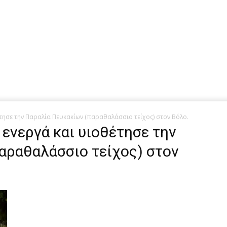
έτησε την Παραλία Πευκακίων (παραθαλάσσιο τείχος) στον Βόλο.
 ενεργά και υιοθέτησε την
αραθαλάσσιο τείχος) στον