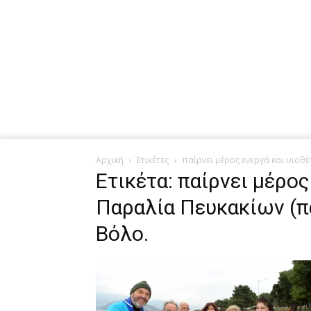
Αρχική
Ετικέτες
παίρνει μέρος ενεργά και υιοθ
Ετικέτα: παίρνει μέρος
Παραλία Πευκακίων (π
Βόλο.