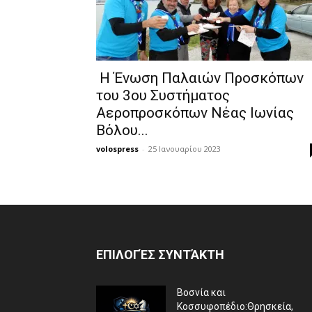
Η Ένωση Παλαιών Προσκόπων
του 3ου Συστήματος
Αεροπροσκόπων Νέας Ιωνίας
Βόλου...
volospress
-
25 Ιανουαρίου 2023
ΕΠΙΛΟΓΈΣ ΣΥΝΤΆΚΤΗ
Βοσνία και
Κοσσυφοπέδιο:Θρησκεία,