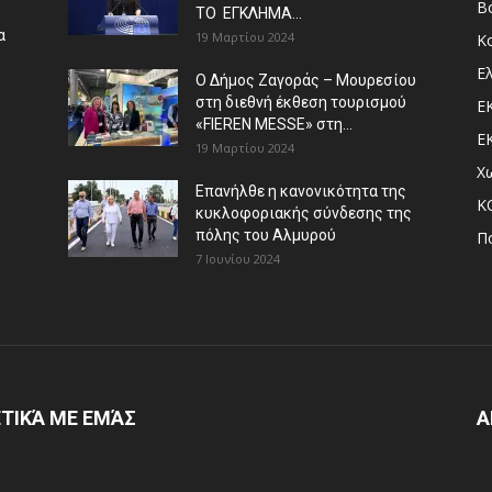
Β
ΤΟ ΕΓΚΛΗΜΑ...
α
19 Μαρτίου 2024
Κ
Ε
Ο Δήμος Ζαγοράς – Μουρεσίου
στη διεθνή έκθεση τουρισμού
Ε
«FIEREN MESSE» στη...
Ε
19 Μαρτίου 2024
Χ
Επανήλθε η κανονικότητα της
Κ
κυκλοφοριακής σύνδεσης της
πόλης του Αλμυρού
Π
7 Ιουνίου 2024
ΤΙΚΆ ΜΕ ΕΜΆΣ
Α