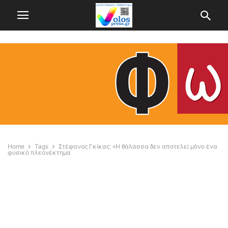
Home
Tags
Στέφανος Γκίκας: «Η θάλασσα δεν αποτελεί μόνο ένα
φυσικό πλεονέκτημα