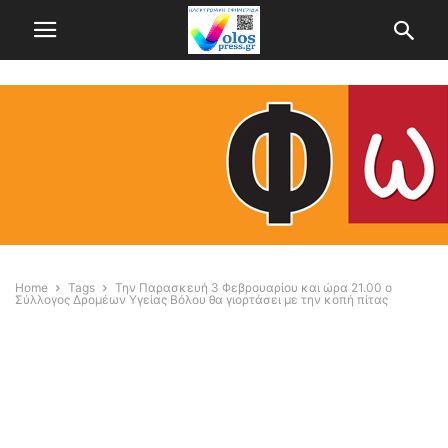
Home
Tags
Την Παρασκευή 3 Φεβρουαρίου και ώρα 21.00 ο
Σύλλογος Δρομέων Υγείας Βόλου θα γιορτάσει με την κοπή πίτας