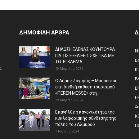
ΔΗΜΟΦΙΛΗ ΑΡΘΡΑ
Δ
ΔΗΛΩΣΗ ΕΛΕΝΑΣ ΚΟΥΝΤΟΥΡΑ
N
ΓΙΑ ΤΙΣ ΕΞΕΛΙΞΕΙΣ ΣΧΕΤΙΚΑ ΜΕ
Β
ΤΟ ΕΓΚΛΗΜΑ...
α
19 Μαρτίου 2024
Κ
Ε
Ο Δήμος Ζαγοράς – Μουρεσίου
στη διεθνή έκθεση τουρισμού
Ε
«FIEREN MESSE» στη...
Ε
19 Μαρτίου 2024
Χ
Επανήλθε η κανονικότητα της
Κ
κυκλοφοριακής σύνδεσης της
πόλης του Αλμυρού
Π
7 Ιουνίου 2024