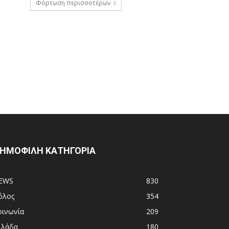
Φόρτωση περισσοτέρων
ΗΜΟΦΙΛΗ ΚΑΤΗΓΟΡΙΑ
EWS
830
όλος
354
οινωνία
209
λλάδα
180