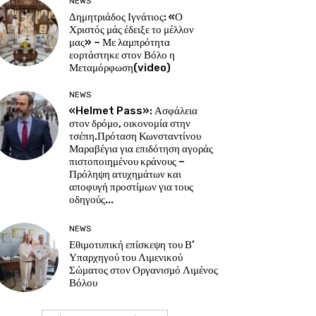
NEWS
Δημητριάδος Ιγνάτιος: «Ο
Χριστός μάς έδειξε το μέλλον
μας» – Με λαμπρότητα
εορτάστηκε στον Βόλο η
Μεταμόρφωση(video)
NEWS
«Helmet Pass»: Ασφάλεια
στον δρόμο, οικονομία στην
τσέπη.Πρόταση Κωνσταντίνου
Μαραβέγια για επιδότηση αγοράς
πιστοποιημένου κράνους –
Πρόληψη ατυχημάτων και
αποφυγή προστίμων για τους
οδηγούς...
NEWS
Εθιμοτυπική επίσκεψη του Β’
Υπαρχηγού του Λιμενικού
Σώματος στον Οργανισμό Λιμένος
Βόλου