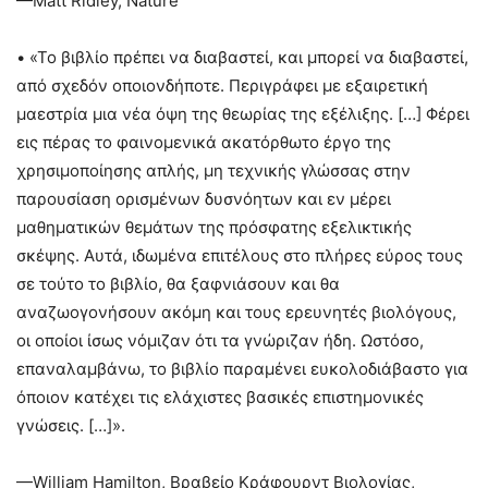
—Matt Ridley, Nature
• «Το βιβλίο πρέπει να διαβαστεί, και μπορεί να διαβαστεί,
από σχεδόν οποιονδήποτε. Περιγράφει με εξαιρετική
μαεστρία μια νέα όψη της θεωρίας της εξέλιξης. […] Φέρει
εις πέρας το φαινομενικά ακατόρθωτο έργο της
χρησιμοποίησης απλής, μη τεχνικής γλώσσας στην
παρουσίαση ορισμένων δυσνόητων και εν μέρει
μαθηματικών θεμάτων της πρόσφατης εξελικτικής
σκέψης. Αυτά, ιδωμένα επιτέλους στο πλήρες εύρος τους
σε τούτο το βιβλίο, θα ξαφνιάσουν και θα
αναζωογονήσουν ακόμη και τους ερευνητές βιολόγους,
οι οποίοι ίσως νόμιζαν ότι τα γνώριζαν ήδη. Ωστόσο,
επαναλαμβάνω, το βιβλίο παραμένει ευκολοδιάβαστο για
όποιον κατέχει τις ελάχιστες βασικές επιστημονικές
γνώσεις. […]».
—William Hamilton, Βραβείο Κράφουρντ Βιολογίας,