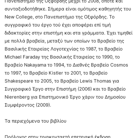
Πανεπιστήμιο της Οξφόρδης μέχρι το 2008, οπότε και
συνταξιοδοτήθηκε. Σήμερα είναι ομότιμος καθηγητής του
New College, στο Πανεπιστήμιο της Οξφόρδης. Το
συγγραφικό του έργο τού έχει αποφέρει επί τιμή
διδακτορίες στην επιστήμη και στα γράμματα. Έχει τιμηθεί
με πολλά βραβεία, μεταξύ των οποίων το Βραβείο της
Βασιλικής Εταιρείας Λογοτεχνίας το 1987, το Βραβείο
Michael Faraday της Βασιλικής Εταιρείας το 1990, το
Βραβείο Nakayama το 1994, το Διεθνές Βραβείο Cosmos
το 1997, το Βραβείο Kistler το 2001, το Βραβείο
Shakespeare το 2005, το Βραβείο Lewis Thomas για
Συγγραφικό Έργο στην Επιστήμη (2006) και το Βραβείο
Nierenberg για Επιστημονικό Έργο χάριν του Δημοσίου
Συμφέροντος (2009).
Τα περιεχόμενα του βιβλίου
Πρόλογος στην τριακονταετή επετειακή έκδοση