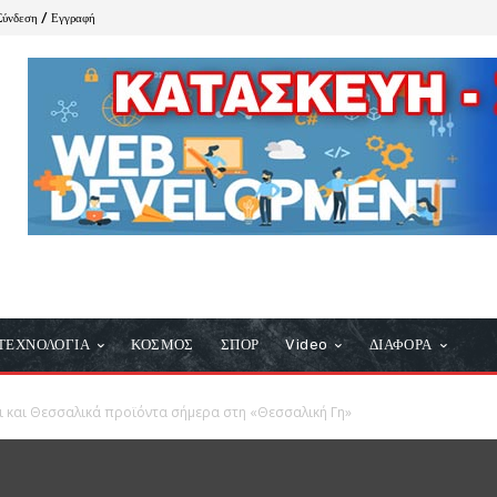
Σύνδεση / Εγγραφή
ΤΕΧΝΟΛΟΓΙΑ
ΚΟΣΜΟΣ
ΣΠΟΡ
Video
ΔΙΑΦΟΡΑ
κι και Θεσσαλικά προϊόντα σήμερα στη «Θεσσαλική Γη»