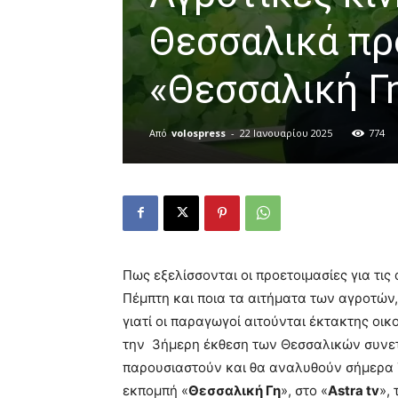
Θεσσαλικά πρ
«Θεσσαλική Γ
Από
volospress
-
22 Ιανουαρίου 2025
774
Πως εξελίσσονται οι προετοιμασίες για τις
Πέμπτη και ποια τα αιτήματα των αγροτών
γιατί οι παραγωγοί αιτούνται έκτακτης οι
την 3ήμερη έκθεση των Θεσσαλικών συνετ
παρουσιαστούν και θα αναλυθούν σήμερα Τ
εκπομπή «
Θεσσαλική Γη
», στο «
Astra tv
»,