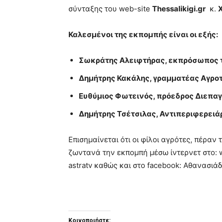
σύνταξης του web-site
Thessalikigi
.
gr
κ.
Καλεσμένοι της εκπομπής είναι οι εξής:
Σωκράτης Αλειφτήρας
, εκπρόσωπος 
Δημήτρης Κακάλης
, γραμματέας Αγρο
Ευθύμιος Φωτεινός
, πρόεδρος Διεπα
Δημήτρης Τσέτσιλας
, Αντιπεριφερει
Επισημαίνεται ότι οι φίλοι αγρότες, πέρα
ζωντανά την εκπομπή μέσω ίντερνετ στο: ww
astratv καθώς και στο facebook: Αθανασιά
Κοινοποιήστε: