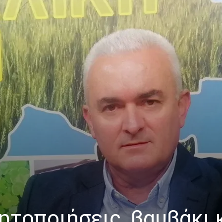
ητοποιήσεις, βαμβάκι 