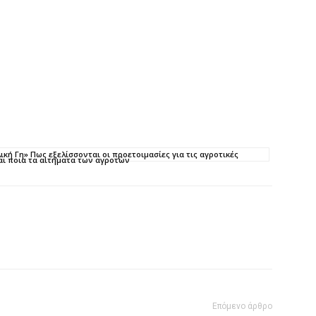
κή Γη» Πως εξελίσσονται οι προετοιμασίες για τις αγροτικές
αι ποια τα αιτήματα των αγροτών
Επόμενο άρθρο