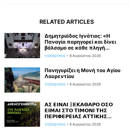
RELATED ARTICLES
Δημητριάδος Ιγνάτιος: «Η
Παναγία παρηγορεί και δίνει
βάλσαμο σε κάθε πληγή...
volospress
-
8 Αυγούστου 2026
Πανηγυρίζει η Μονή του Αγίου
Λαυρεντίου
volospress
-
8 Αυγούστου 2026
𝝖𝝨 𝝚𝝞𝝢𝝖𝝞 𝝣𝝚𝝟𝝖𝝝𝝖𝝦𝝤 𝝤𝝨𝝤
𝝚𝝞𝝡𝝖𝝞 𝝨𝝩𝝤 𝝩𝝞𝝡𝝤𝝢𝝞 𝝩𝝜𝝨
𝝥𝝚𝝦𝝞𝝫𝝚𝝦𝝚𝝞𝝖𝝨 𝝖𝝩𝝩𝝞𝝟𝝜𝝨...
volospress
-
8 Αυγούστου 2026