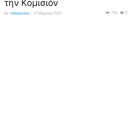
την Κομισιόν
725
0
By
volospress
-
17 Μαρτίου 2021