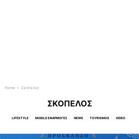
Home
Σκόπελος
ΣΚΌΠΕΛΟΣ
LIFESTYLE
MOBILE ΕΦΑΡΜΟΓΈΣ
NEWS
TOYRISMOS
VIDEO
WEDDING & BAPTISM
ΆΓΡΙΑ
ΑΓΡΟΤΙΚΆ
ΑΓΡΟΤΙΚΑ
ΑΕΡΟΦΩΤΟΓΡΑΦΙΕΣ
ΑΘΗΝΑ
ΑΛΜΥΡΌΣ
ΑΛΌΝΝΗΣΟΣ
ΑΠΌΨΕΙΣ