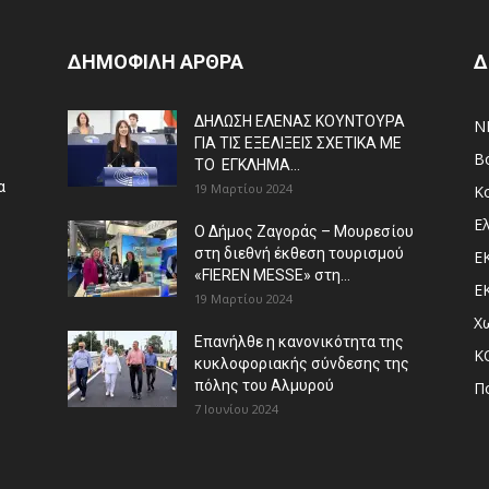
ΔΗΜΟΦΙΛΗ ΑΡΘΡΑ
Δ
ΔΗΛΩΣΗ ΕΛΕΝΑΣ ΚΟΥΝΤΟΥΡΑ
N
ΓΙΑ ΤΙΣ ΕΞΕΛΙΞΕΙΣ ΣΧΕΤΙΚΑ ΜΕ
Β
ΤΟ ΕΓΚΛΗΜΑ...
α
19 Μαρτίου 2024
Κ
Ε
Ο Δήμος Ζαγοράς – Μουρεσίου
στη διεθνή έκθεση τουρισμού
Ε
«FIEREN MESSE» στη...
Ε
19 Μαρτίου 2024
Χ
Επανήλθε η κανονικότητα της
Κ
κυκλοφοριακής σύνδεσης της
πόλης του Αλμυρού
Π
7 Ιουνίου 2024