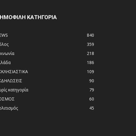
ΗΜΟΦΙΛΗ ΚΑΤΗΓΟΡΙΑ
EWS
840
όλος
359
οινωνία
218
λλάδα
186
ΚΚΛΗΣΙΑΣΤΙΚΑ
109
ΚΔΗΛΩΣΕΙΣ
90
ωρίς κατηγορία
79
ΟΣΜΟΣ
60
ολιτισμός
45