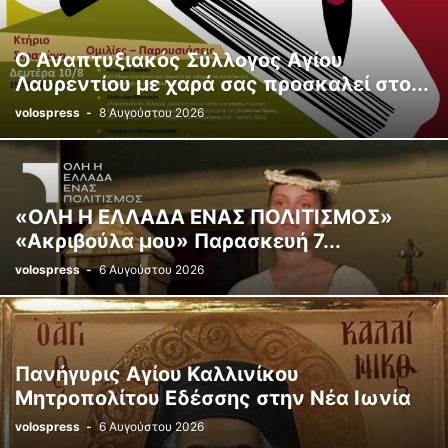
ΑΤΆΚΑ...ΚΙ ΕΠΊ ΤΌΠΟΥ
ΑΦΥΣΣΟΣ
ΒΌΛΟΣ
ΓΕΩΠΟΛΙΤΙΚΉ ΚΑΙ ΔΙΕΘΝΉΣ ΑΣΦΆΛΕΙΑ.
ΕΚΔΗΛΩΣΕΙΣ
ΕΚΚΛΗΣΙΑΣΤΙΚΑ
Ο Αναπτυξιακός Σύλλογος Αγίου
ΕΛΛΆΔΑ
ΕΡΓΑΣΙΑ
ΖΑΓΟΡΆ - ΜΟΎΡΕΣΙ
Η ΦΩΝΗ ΤΟΥ ΠΟΛΙΤΗ
Λαυρεντίου με χαρά σας προσκαλεί στο...
Η ΦΩΤΟΓΡΑΦΙΑ ΤΗΣ ΗΜΕΡΑΣ
ΘΕΣΣΑΛΙΑ
ΘΡΗΣΚΕΊΑ
ΙΑΤΡΙΚΑ
volospress
-
8 Αυγούστου 2026
ΚΑΡΔΙΤΣΑ
ΚΟΣΜΟΣ
ΛΑΡΙΣΑ
ΜΑΓΝΗΣΙΑ
ΝΌΤΙΟ ΠΉΛΙΟ
Ο ΒΟΛΟΣ ΣΗΜΕΡΑ
ΟΔΟΙΠΟΡΙΚΑ
ΠΉΛΙΟ
ΠΊΣΤΗ ΚΑΙ ΓΕΩΠΟΛΙΤΙΚΉ
ΠΟΛΙΤΙΣΜΌΣ
ΡΉΓΑΣ ΦΕΡΑΊΟΣ
ΣΑΝ ΣΗΜΕΡΑ 20 ΧΡΟΝΙΑ ΠΡΙΝ...ΑΡΧΕΙΟ FDB PHOTO PRESS
ΣΚΙΆΘΟΣ
«ΟΛΗ Η ΕΛΛΑΔΑ ΕΝΑΣ ΠΟΛΙΤΙΣΜΟΣ»
ΣΚΌΠΕΛΟΣ
ΣΠΟΡ
ΤΑ ΝΈΑ
ΤΕΧΝΟΛΟΓΙΑ
ΤΕΧΝΟΛΟΓΙΑ
«Ακριβούλα μου» Παρασκευή 7...
ΤΟ ΣΚΙΤΣΟ ΤΗΣ ΗΜΕΡΑΣ
ΧΩΡΊΣ ΚΑΤΗΓΟΡΊΑ
volospress
-
6 Αυγούστου 2026
Πανήγυρις Αγίου Καλλινίκου
Μητροπολίτου Εδέσσης στην Νέα Ιωνία
volospress
-
6 Αυγούστου 2026