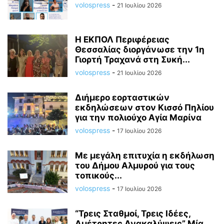
volospress
-
21 Ιουλίου 2026
Η ΕΚΠΟΛ Περιφέρειας
Θεσσαλίας διοργάνωσε την 1η
Γιορτή Τραχανά στη Συκή...
volospress
-
21 Ιουλίου 2026
Διήμερο εορταστικών
εκδηλώσεων στον Κισσό Πηλίου
για την πολιούχο Αγία Μαρίνα
volospress
-
17 Ιουλίου 2026
Με μεγάλη επιτυχία η εκδήλωση
του Δήμου Αλμυρού για τους
τοπικούς...
volospress
-
17 Ιουλίου 2026
“Τρεις Σταθμοί, Τρεις Ιδέες,
Αμέτρητες Ανακαλύψεις” Μία