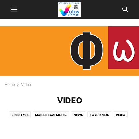
Home
Video
VIDEO
LIFESTYLE
MOBILE ΕΦΑΡΜΟΓΈΣ
NEWS
TOYRISMOS
VIDEO
WEDDING & BAPTISM
ΆΓΡΙΑ
ΑΓΡΟΤΙΚΑ
ΑΓΡΟΤΙΚΆ
ΑΕΡΟΦΩΤΟΓΡΑΦΙΕΣ
ΑΘΗΝΑ
ΑΛΜΥΡΌΣ
ΑΛΌΝΝΗΣΟΣ
ΑΠΌΨΕΙΣ
ΑΤΆΚΑ...ΚΙ ΕΠΊ ΤΌΠΟΥ
ΑΦΥΣΣΟΣ
ΒΌΛΟΣ