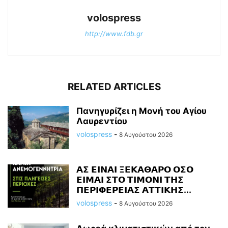
volospress
http://www.fdb.gr
RELATED ARTICLES
Πανηγυρίζει η Μονή του Αγίου
Λαυρεντίου
volospress
-
8 Αυγούστου 2026
𝝖𝝨 𝝚𝝞𝝢𝝖𝝞 𝝣𝝚𝝟𝝖𝝝𝝖𝝦𝝤 𝝤𝝨𝝤
𝝚𝝞𝝡𝝖𝝞 𝝨𝝩𝝤 𝝩𝝞𝝡𝝤𝝢𝝞 𝝩𝝜𝝨
𝝥𝝚𝝦𝝞𝝫𝝚𝝦𝝚𝝞𝝖𝝨 𝝖𝝩𝝩𝝞𝝟𝝜𝝨...
volospress
-
8 Αυγούστου 2026