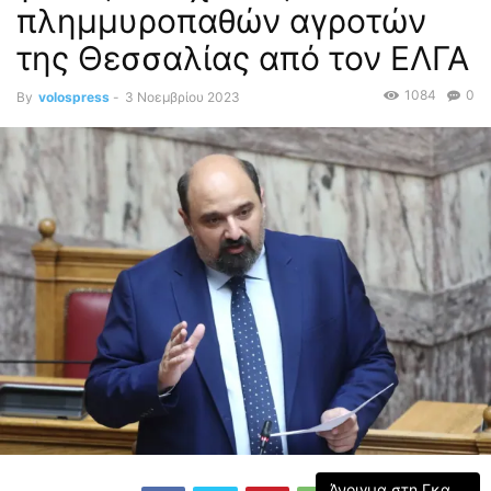
πλημμυροπαθών αγροτών
της Θεσσαλίας από τον ΕΛΓΑ
1084
0
By
volospress
-
3 Νοεμβρίου 2023
Άνοιγμα στη Γκαλερί