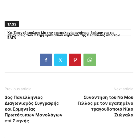
TAGS
Χρ. Τριαντόπουλος: Με την τροπολογία ανοίγει ο δρόμος για τις
ενισχύσεις των πλημμυροπαθών αγροτών της Θεσσαλίας από τον
ΕΛΓΑ
Previous article
Next article
3ος Πανελλήνιος
Συνάντηση του Να Μου
Διαγωνισμός Συγγραφής
Γελλάς με τον αγαπημένο
και Ερμηνείας
τραγουδοποιό Νίκο
Πρωτότυπων Μονολόγων
Ζιώγαλα
επί Σκηνής