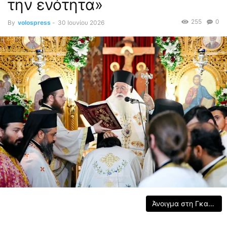
την ενότητα»
255
0
By
volospress
-
30 Ιουνίου 2026
Άνοιγμα στη Γκαλερί