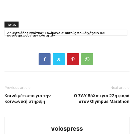
TAGS
Δημητριάδος Ιγνάτιος: «Αλίμονο σ' αυτούς που διχάζουν και
καταστρέφουν την ενότητα»
Previous article
Next article
Κοινό μέτωπο για την
Ο ΣΔΥ Βόλου για 22η φορά
κοινωνική στήριξη
στον Olympus Marathon
volospress