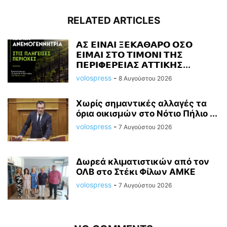
RELATED ARTICLES
𝝖𝝨 𝝚𝝞𝝢𝝖𝝞 𝝣𝝚𝝟𝝖𝝝𝝖𝝦𝝤 𝝤𝝨𝝤
𝝚𝝞𝝡𝝖𝝞 𝝨𝝩𝝤 𝝩𝝞𝝡𝝤𝝢𝝞 𝝩𝝜𝝨
𝝥𝝚𝝦𝝞𝝫𝝚𝝦𝝚𝝞𝝖𝝨 𝝖𝝩𝝩𝝞𝝟𝝜𝝨...
volospress
-
8 Αυγούστου 2026
Χωρίς σημαντικές αλλαγές τα
όρια οικισμών στο Νότιο Πήλιο ...
volospress
-
7 Αυγούστου 2026
Δωρεά κλιματιστικών από τον
ΟΛΒ στο Στέκι Φίλων ΑΜΚΕ
volospress
-
7 Αυγούστου 2026