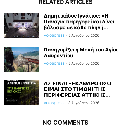
RELATED ARTICLES
Δημητριάδος Ιγνάτιος: «Η
Παναγία παρηγορεί και δίνει
βάλσαμο σε κάθε πληγή...
volospress
-
8 Αυγούστου 2026
Πανηγυρίζει η Μονή του Αγίου
Λαυρεντίου
volospress
-
8 Αυγούστου 2026
𝝖𝝨 𝝚𝝞𝝢𝝖𝝞 𝝣𝝚𝝟𝝖𝝝𝝖𝝦𝝤 𝝤𝝨𝝤
𝝚𝝞𝝡𝝖𝝞 𝝨𝝩𝝤 𝝩𝝞𝝡𝝤𝝢𝝞 𝝩𝝜𝝨
𝝥𝝚𝝦𝝞𝝫𝝚𝝦𝝚𝝞𝝖𝝨 𝝖𝝩𝝩𝝞𝝟𝝜𝝨...
volospress
-
8 Αυγούστου 2026
NO COMMENTS