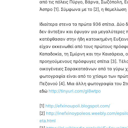
από τις πόλεις Πύργο, Βάρνα, Σωζόπολη, 
Άσπρο [1]. Σύμφωνα με το [2], η θεμελίωση
Ιδιαίτερα στενα τα πρώτα 936 σπίτια. Δύο
δεν άντεξαν και έφυγαν για μεγαλύτερες π
κατέφθασαν στην ήδη κατοικημένη Ευξεινο
είχαν εκκενωθεί από τους πρώτους πρόσφυ
Καπαδοκία, τη Σμύρνη και την Καισάρεια, 
προηγούμενους πρόσφυγες σπίτια [3]. Τέλ
οικογένειες Σαρακατσάνων από τα γύρω χωρ
φωτογραφία είναι από το χτίσιμο των πρώτ
Πεζανού [4]. Μια άλλη φωτογραφία του Στ
εδώ
http://tinyurl.com/gl8wtpo
[1]
http://efxinoupoli.blogspot.com/
[2]
http://inefxinoypoleos.weebly.com/eps
eta.html