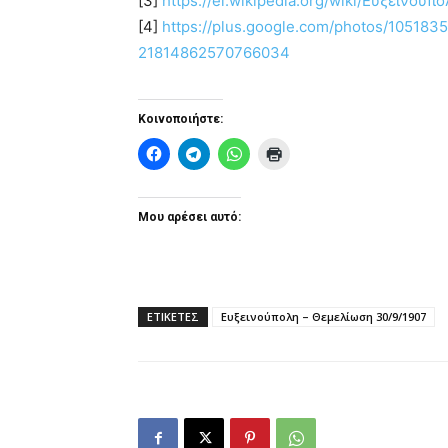
[3]
https://el.wikipedia.org/wiki/Ευξεινούπ
[4]
https://plus.google.com/photos/1051
21814862570766034
Κοινοποιήστε:
Μου αρέσει αυτό:
ΕΤΙΚΕΤΕΣ
Ευξεινούπολη – Θεμελίωση 30/9/1907