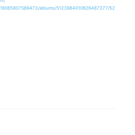
ολη
83518065807589473/albums/5123884010626487377/52