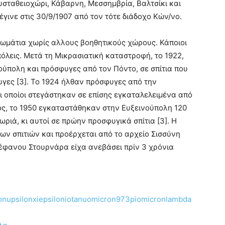
Ευσταθειοχώρι, Κάβαρνη, Μεσσημβρία, Βαλτσίκι
και
 έγινε στις 30/9/1907 από τον τότε διάδοχο Κών/νο.
 δωμάτια χωρίς αλλους βοηθητικούς χώρους. Κάποιοι
όλεις. Μετά τη Μικρασιατική καταστροφή, το 1922,
ύπολη και πρόσφυγες από τον Πόντο, σε σπίτια που
γες [3]. Το 1924 ήλθαν πρόσφυγες από την
οι οποίοι στεγάστηκαν σε επίσης εγκαταλελειμένα από
ος, το 1950 εγκαταστάθηκαν στην Ευξεινούπολη 120
ιά, κι αυτοί σε πρώην προσφυγικά σπίτια [3]. Η
ων σπιτιών και προέρχεται από το αρχείο Σισσύνη
έφανου Στουρνάρα είχα ανεβάσει πρίν 3 χρόνια
ilonupsilonxiepsiloniotanuomicron973piomicronlambda