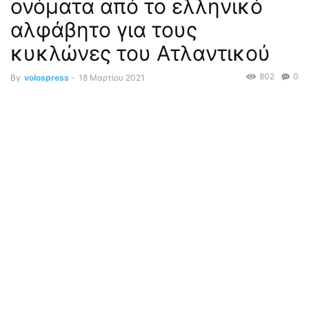
ονόματα από το ελληνικό
αλφάβητο για τους
κυκλώνες του Ατλαντικού
802
0
By
volospress
-
18 Μαρτίου 2021