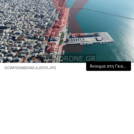
Άνοιγμα στη Γκαλερί
DCIM100MEDIADJI_0010.JPG