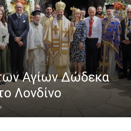
των Αγίων Δώδεκα
ο Λονδίνο
0