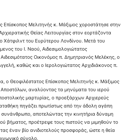
ος Επίσκοπος Μελιτηνής κ. Μάξιμος χοροστάτησε στην
Αρχιερατικής Θείας Λειτουργίας στον εορτάζοντα
ο Χάτφιλντ του Ευρύτερου Λονδίνου. Μετά του
ενος του Ι. Ναού, Αιδεσιμολογιώτατος
Αιδεσιμότατος Οικονόμος π. Δημητριανός Μελέκης, ο
γγελή, καθώς και ο Ιερολογιώτατος Αρχιδιάκονος π.
, ο Θεοφιλέστατος Επίσκοπος Μελιτηνής κ. Μάξιμος
ων Αποστόλων, αναλύοντας τα μηνύματα του ιερού
αποστολικής μαρτυρίας, ο προεξάρχων Αρχιερεύς
καταθήκη πηγάζει πρωτίστως από την άδολη αγάπη
ν συνάνθρωπο, αποτελώντας την κινητήρια δύναμη
ού βήματος, προέτρεψε τους πιστούς να μιμηθούν το
τας έναν βίο ανιδιοτελούς προσφοράς, ώστε η θεία
οινωνικό σύνολο.