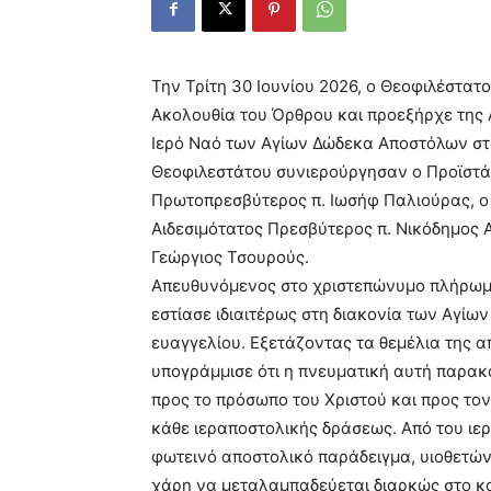
Την Τρίτη 30 Ιουνίου 2026, ο Θεοφιλέστατ
Ακολουθία του Όρθρου και προεξήρχε της 
Ιερό Ναό των Αγίων Δώδεκα Αποστόλων στ
Θεοφιλεστάτου συνιερούργησαν ο Προϊστάμ
Πρωτοπρεσβύτερος π. Ιωσήφ Παλιούρας, ο 
Αιδεσιμότατος Πρεσβύτερος π. Νικόδημος Α
Γεώργιος Τσουρούς.
Απευθυνόμενος στο χριστεπώνυμο πλήρωμα
εστίασε ιδιαιτέρως στη διακονία των Αγί
ευαγγελίου. Εξετάζοντας τα θεμέλια της 
υπογράμμισε ότι η πνευματική αυτή παρα
προς το πρόσωπο του Χριστού και προς το
κάθε ιεραποστολικής δράσεως. Από του ιερ
φωτεινό αποστολικό παράδειγμα, υιοθετών
χάρη να μεταλαμπαδεύεται διαρκώς στο κ