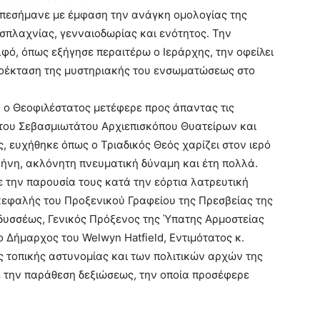
 επεσήμανε με έμφαση την ανάγκη ομολογίας της
πλαχνίας, γενναιοδωρίας και ενότητος. Την
φό, όπως εξήγησε περαιτέρω ο Ιεράρχης, την οφείλει
ροέκταση της μυστηριακής του ενσωματώσεως στο
, ο Θεοφιλέστατος μετέφερε προς άπαντας τις
ς του Σεβασμιωτάτου Αρχιεπισκόπου Θυατείρων και
 ευχήθηκε όπως ο Τριαδικός Θεός χαρίζει στον ιερό
ρήνη, ακλόνητη πνευματική δύναμη και έτη πολλά.
 την παρουσία τους κατά την εόρτια λατρευτική
ικεφαλής του Προξενικού Γραφείου της Πρεσβείας της
Οδυσσέως, Γενικός Πρόξενος της Ύπατης Αρμοστείας
 Δήμαρχος του Welwyn Hatfield, Εντιμότατος κ.
ς τοπικής αστυνομίας και των πολιτικών αρχών της
 την παράθεση δεξιώσεως, την οποία προσέφερε