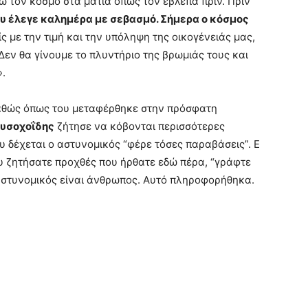
ω τον κόσμο στα μάτια όπως τον έβλεπα πριν. Πριν
υ έλεγε καλημέρα με σεβασμό. Σήμερα ο κόσμος
ς με την τιμή και την υπόληψη της οικογένειάς μας,
Δεν θα γίνουμε το πλυντήριο της βρωμιάς τους και
».
καθώς όπως του μεταφέρθηκε στην πρόσφατη
ρυσοχοΐδης
ζήτησε να κόβονται περισσότερες
υ δέχεται ο αστυνομικός “φέρε τόσες παραβάσεις”. Ε
που ζητήσατε προχθές που ήρθατε εδώ πέρα, “γράφτε
 αστυνομικός είναι άνθρωπος. Αυτό πληροφορήθηκα.