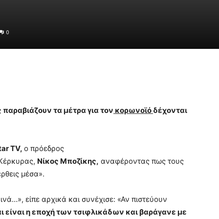
0
ς παραβιάζουν τα μέτρα για τον
κορωνοϊό
δέχονται
tar TV,
ο πρόεδρος
 Κέρκυρας,
Νίκος Μποζίκης,
αναφέροντας πως τους
έρθεις μέσα».
ρινά…», είπε αρχικά και συνέχισε: «Αν πιστεύουν
ι είναι η εποχή των τσιφλικάδων και βαράγανε με