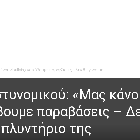
άνουν bullying να κόβουμε παραβάσεις – Δεν θα γίνουμε...
στυνομικού: «Μας κάνο
όβουμε παραβάσεις – Δ
 πλυντήριο της