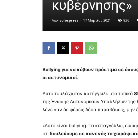
κυβέρνησης»
Από
volospress
-
17 Μαρτίου 2021
836
Bullying για να κόβουν πρόστιμα σε όσου
οι αστυνομικοί.
Αυτό τουλάχιστον κατήγγειλε στο τοπικό
S
της Ένωσης Αστυνομικών Υπαλλήλων της
λένε «αν δε φέρεις δέκα παραβάσεις, μην 
«Αυτό είναι bullying. Το καταγγέλλω, ειλικ
ότι
δουλεύουμε σε κανενός το χωράφι κα