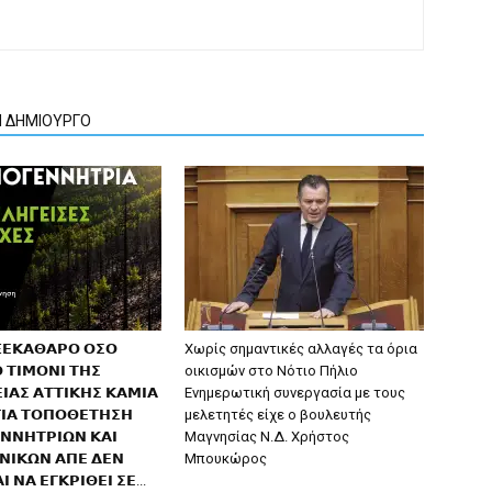
Ν ΔΗΜΙΟΥΡΓΟ
 𝝣𝝚𝝟𝝖𝝝𝝖𝝦𝝤 𝝤𝝨𝝤
Χωρίς σημαντικές αλλαγές τα όρια
 𝝩𝝞𝝡𝝤𝝢𝝞 𝝩𝝜𝝨
οικισμών στο Νότιο Πήλιο
𝝞𝝖𝝨 𝝖𝝩𝝩𝝞𝝟𝝜𝝨 𝝟𝝖𝝡𝝞𝝖
Ενημερωτική συνεργασία με τους
𝝞𝝖 𝝩𝝤𝝥𝝤𝝝𝝚𝝩𝝜𝝨𝝜
μελετητές είχε ο βουλευτής
𝝢𝝢𝝜𝝩𝝦𝝞𝝮𝝢 𝝟𝝖𝝞
Μαγνησίας Ν.Δ. Χρήστος
𝝢𝝞𝝟𝝮𝝢 𝝖𝝥𝝚 𝝙𝝚𝝢
Μπουκώρος
𝝞 𝝢𝝖 𝝚𝝘𝝟𝝦𝝞𝝝𝝚𝝞 𝝨𝝚...