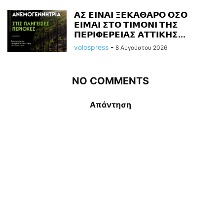
𝝖𝝨 𝝚𝝞𝝢𝝖𝝞 𝝣𝝚𝝟𝝖𝝝𝝖𝝦𝝤 𝝤𝝨𝝤
𝝚𝝞𝝡𝝖𝝞 𝝨𝝩𝝤 𝝩𝝞𝝡𝝤𝝢𝝞 𝝩𝝜𝝨
𝝥𝝚𝝦𝝞𝝫𝝚𝝦𝝚𝝞𝝖𝝨 𝝖𝝩𝝩𝝞𝝟𝝜𝝨...
volospress
-
8 Αυγούστου 2026
NO COMMENTS
Απάντηση