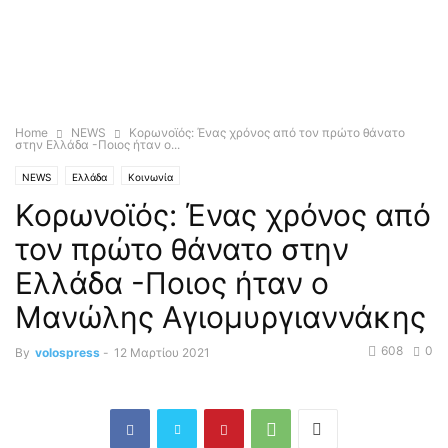
Home
NEWS
Κορωνοϊός: Ένας χρόνος από τον πρώτο θάνατο
στην Ελλάδα -Ποιος ήταν ο...
NEWS
Ελλάδα
Κοινωνία
Κορωνοϊός: Ένας χρόνος από
τον πρώτο θάνατο στην
Ελλάδα -Ποιος ήταν ο
Μανώλης Αγιομυργιαννάκης
608
0
By
volospress
-
12 Μαρτίου 2021