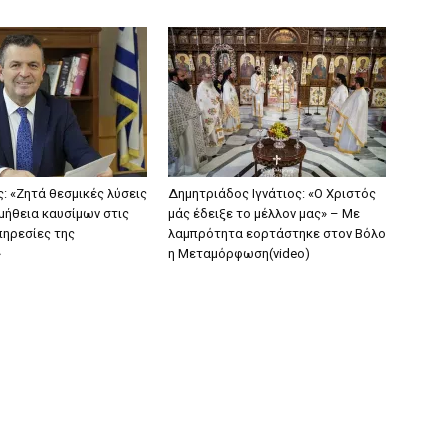
 «Ζητά θεσμικές λύσεις
Δημητριάδος Ιγνάτιος: «Ο Χριστός
μήθεια καυσίμων στις
μάς έδειξε το μέλλον μας» – Με
πηρεσίες της
λαμπρότητα εορτάστηκε στον Βόλο
»
η Μεταμόρφωση(video)