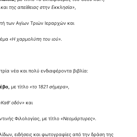
και της απείθειας στην Εκκλησία»
,
ρτή των Αγίων Τριών Ιεραρχών και
θέμα
«Η χαρμολύπη του ιού».
ρία νέα και πολύ ενδιαφέροντα βιβλία:
έβα,
με τίτλο
«το 1821 σήμερα»,
«Καθ’ οδόν»
και
τινής Φιλολογίας, με τίτλο
«Νεομάρτυρες».
ελίδων, ειδήσεις και φωτογραφίες από την δράση της