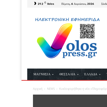
C
29.2
Volos
Πέμπτη, 6 Αυγούστου, 2026
Σύνδ
ΜΑΓΝΗΣΙΑ
ΘΕΣΣΑΛΙΑ
ΕΛΛΑΔΑ
Αρχική
NEWS
Κυκλοφορήθηκε η νέα «Πληροφόρ