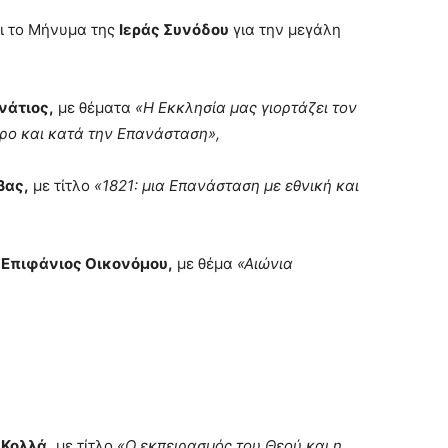
αι το Μήνυμα της
Ιεράς Συνόδου
για την μεγάλη
νάτιος,
με θέματα
«Η Εκκλησία μας γιορτάζει τον
ρο και κατά την Επανάσταση»,
βας,
με τίτλο
«1821: μια Επανάσταση με εθνική και
. Επιφάνιος Οικονόμου,
με θέμα
«Αιώνια
 Κολλά,
με τίτλο
«Ο εκπειρασμός του Θεού και η