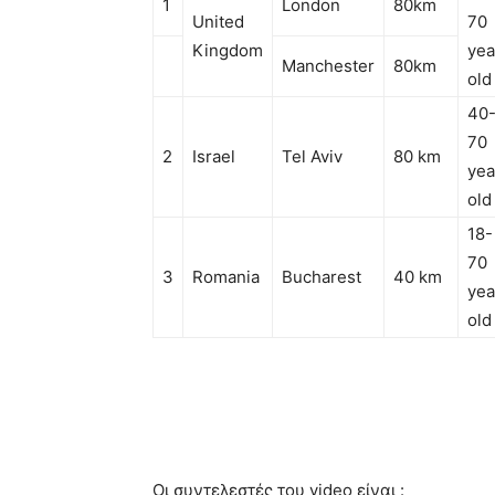
1
London
80km
United
70
Kingdom
yea
Manchester
80km
old
40
70
2
Israel
Tel Aviv
80 km
yea
old
18-
70
3
Romania
Bucharest
40 km
yea
old
Οι συντελεστές του video είναι :