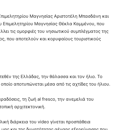
 Επιμελητηρίου Μαγνησίας Αριστοτέλη Μπασδάνη και
ου Επιμελητηρίου Μαγνησίας Θέκλα Καμμένου, που
άλλει τις ομορφιές του νησιωτικού συμπλέγματος της
ος, που αποτελούν και κορυφαίους τουριστικούς
ατεθέν της Ελλάδας, την θάλασσα και τον ήλιο. Το
οποίο αποτυπώνεται μέσα από τις αχτίδες του ήλιου.
αδόσεις, τη ζωή al fresco, την ανεμελιά του
 τοπική αρχιτεκτονική.
ολική διάρκεια του video γίνεται προσπάθεια
ς μας και της δυνατότητας αέναης εξερεύνησης που