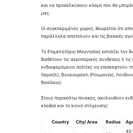
και να προσελκύσουν κόσμο που θα μπορέσ
μας.
Οι συγκεκριμένες χώρες, θεωρείται ότι απ
παράλληλα αποτελούν και τις βασικές αγορ
Το Επιμελητήριο Μαγνησίας εστιάζει την δ
διαθέτουν τις αεροπορικές συνδέσεις ή τι
ενδιαφερόμενοι πολίτες να επισκεφτούν την
(Ισραήλ), Βουκουρέστι (Ρουμανία), Λονδί
Βασίλειο).
Στους παρακάτω πίνακες, ακολουθούν ενδει
κλειδιά και το κοινό στόχευσης:
Country
City/ Area
Radius
Ag
40