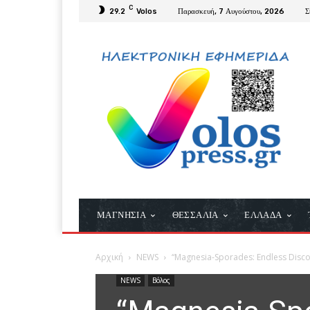
C
29.2
Volos
Παρασκευή, 7 Αυγούστου, 2026
Σ
ΜΑΓΝΗΣΙΑ
ΘΕΣΣΑΛΙΑ
ΕΛΛΑΔΑ
Αρχική
NEWS
“Magnesia-Sporades: Endless Disc
NEWS
Βόλος