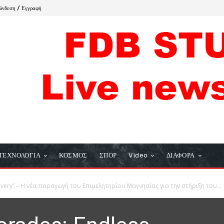
ύνδεση / Εγγραφή
ΤΕΧΝΟΛΟΓΙΑ
ΚΟΣΜΟΣ
ΣΠΟΡ
Video
ΔΙΑΦΟΡΑ
overy” – Η νέα παραγωγή του Επιμελητηρίου Μαγνησίας για την στήριξη του...