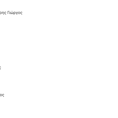
ρης Γιώργος
ς
ος